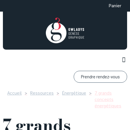
Panier
Prendre rendez-vous
Accueil
>
Ressources
>
Énergétique
>
7 grands
concepts
énergétiques
7 grands