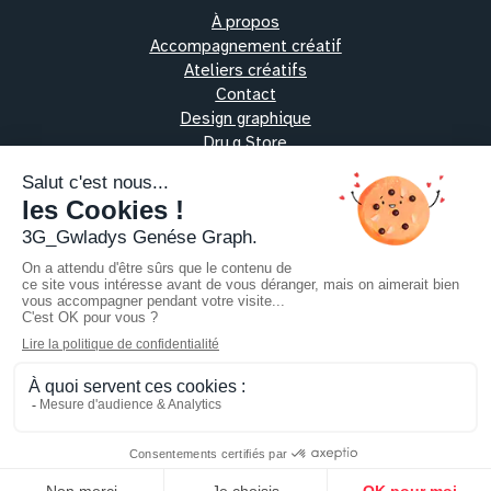
À propos
Accompagnement créatif
Ateliers créatifs
Contact
Design graphique
Dru.g Store
Les protocoles alchimiques
Oeuvres vibratoires
Pratiques thérapeutiques
Ressources
Échangeons
Contact
contact@trois-g.fr