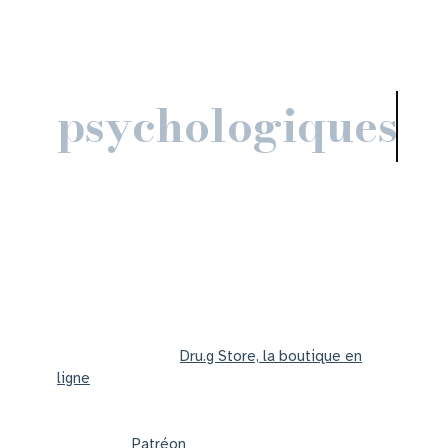
thérapeutiques
psychologiques
Nous vivons dans un monde en pleine
transmutation où des guérisons profondes
individuelles et collectives s’opèrent.
Pour vous accompagner 4 prestations
complémentaires entre psychologie et énergie.
En complément je mets à votre disposition des
ressources sur le
Dru.g Store, la boutique en
ligne
.
Vous pouvez aussi retrouver de mutltiples
ressources partager sous format blog et de
vidéos sur
Patréon
.