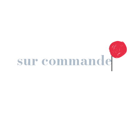
vibratoires
et symboles
sur commande
Nous vivons dans un monde de vibrations. Les
créations ne font pas exception.
Elles émanent de ce que l’artiste met comme
émotion et intention.
3G crée des œuvres lumineuses, un travail entre
intuition et conscience pour accentuer leur
portée vibratoire.