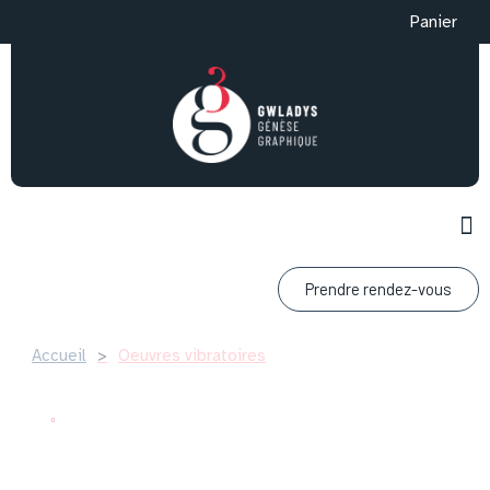
Panier
Prendre rendez-vous
Accueil
>
Oeuvres vibratoires
Artiste & artisane
Oeuvres