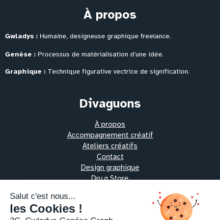
À propos
Gwladys :
Humaine, designeuse graphique freelance.
Genèse :
Processus de matérialisation
d’une idée.
Graphique :
Technique figurative vectrice de signification.
Divaguons
À propos
Accompagnement créatif
Ateliers créatifs
Contact
Design graphique
Dru.g Store
Les protocoles alchimiques
Oeuvres vibratoires
Pratiques thérapeutiques