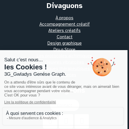
Divaguons
À propos
Accompagnement créatif
Ateliers créatifs
Contact
Design graphique
Dru.g Store
Les protocoles alchimiques
Oeuvres vibratoires
Pratiques thérapeutiques
Ressources
Échangeons
Contact