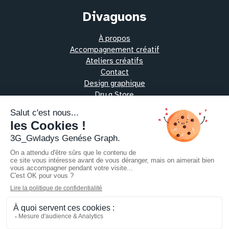
Divaguons
À propos
Accompagnement créatif
Ateliers créatifs
Contact
Design graphique
Dru.g Store
Les protocoles alchimiques
Oeuvres vibratoires
Pratiques thérapeutiques
Ressources
Échangeons
Contact