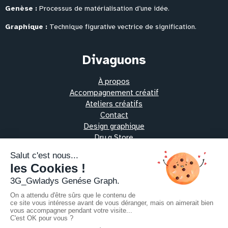
Genèse :
Processus de matérialisation
d’une idée.
Graphique :
Technique figurative vectrice de signification.
Divaguons
À propos
Accompagnement créatif
Ateliers créatifs
Contact
Design graphique
Dru.g Store
Les protocoles alchimiques
Oeuvres vibratoires
Pratiques thérapeutiques
Ressources
Échangeons