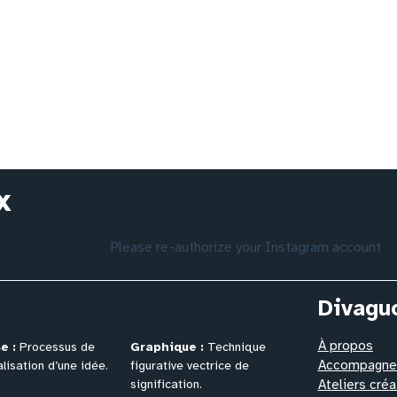
x
currently invalid.
Please re-authorize your Instagram account
.
Divagu
À propos
e :
Processus de
Graphique :
Technique
Accompagnem
lisation
d’une idée.
figurative vectrice de
signification.
Ateliers créa