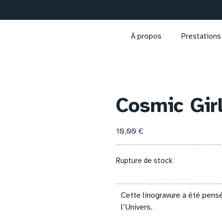
À propos
Prestations
Cosmic Gir
10,00
€
Rupture de stock
Cette linogravure a été pens
l’Univers.