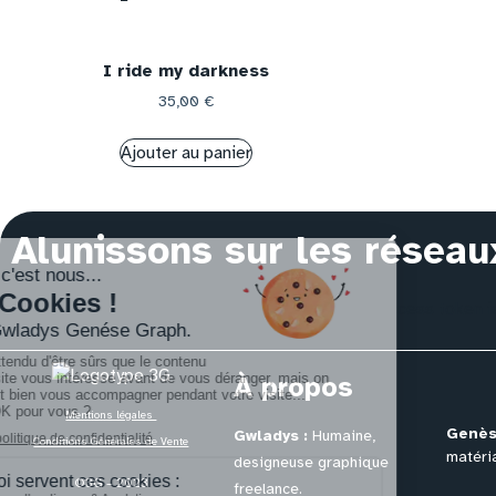
I ride my darkness
35,00
€
Ajouter au panier
Alunissons sur les réseau
The access token could not be decrypted. Your access token is 
À propos
Mentions légales
Genès
Gwladys :
Humaine,
Conditions Générales de Vente
matéria
designeuse graphique
©3G – 2023
freelance.