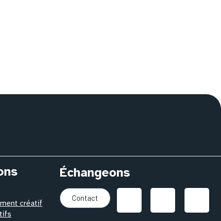
ons
Échangeons
Contact
ent créatif
tifs