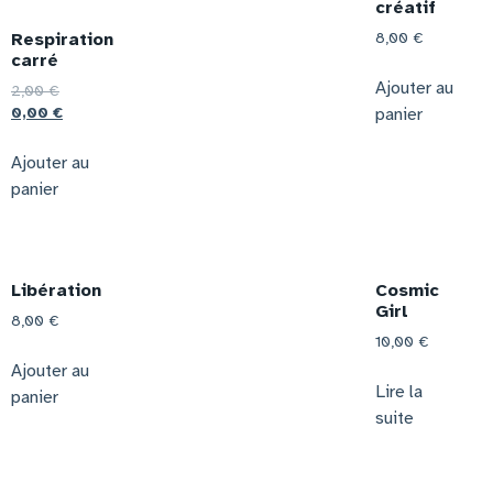
créatif
Respiration
8,00
€
carré
Ajouter au
2,00
€
panier
0,00
€
Ajouter au
panier
Libération
Cosmic
Girl
8,00
€
10,00
€
Ajouter au
Lire la
panier
suite