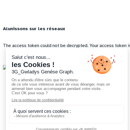
Alunissons sur les réseaux
The access token could not be decrypted. Your access token is 
À propo
Mentions légales
Conditions Générales de Vente
Gwladys :
Humaine,
©3G – 2023
designeuse
graphique
freelance.