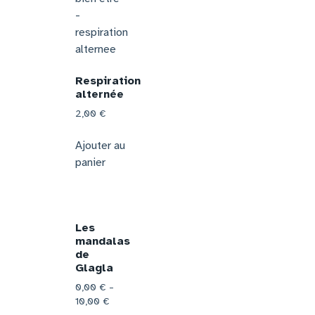
Respiration
alternée
2,00
€
Ajouter au
panier
Les
mandalas
de
Glagla
0,00
€
–
10,00
€