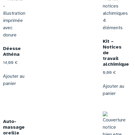
Kit –
Notices
Déesse
de
Athéna
travail
14,00
€
alchimique
0,00
€
Ajouter au
panier
Ajouter au
panier
Auto-
massage
oreille