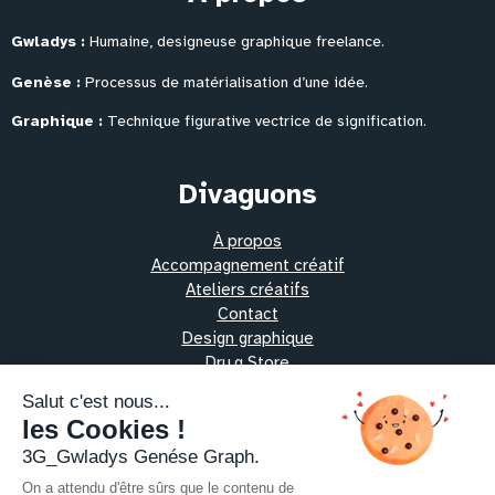
Gwladys :
Humaine, designeuse graphique freelance.
Genèse :
Processus de matérialisation
d’une idée.
Graphique :
Technique figurative vectrice de signification.
Divaguons
À propos
Accompagnement créatif
Ateliers créatifs
Contact
Design graphique
Dru.g Store
Les protocoles alchimiques
Oeuvres vibratoires
Pratiques thérapeutiques
Ressources