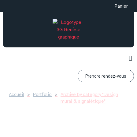
Panier
Prendre rendez-vous
Accueil
>
Portfolio
>
Archive by category "Design
mural & signalétique"
Trousseau