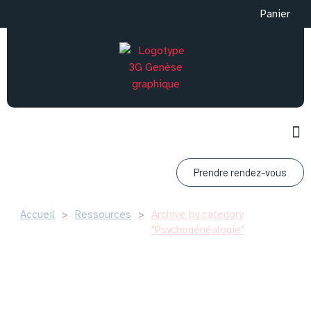
Panier
Prendre rendez-vous
Accueil
>
Ressources
>
Archive by category
"Psychogénéalogie"
Trousseau