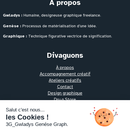
À propos
Gwladys :
Humaine, designeuse graphique freelance.
Genèse :
Processus de matérialisation
d’une idée.
Graphique :
Technique figurative vectrice de signification.
Divaguons
À propos
Accompagnement créatif
Ateliers créatifs
Contact
Design graphique
Dru.g Store
Les protocoles alchimiques
Oeuvres vibratoires
Pratiques thérapeutiques
Ressources