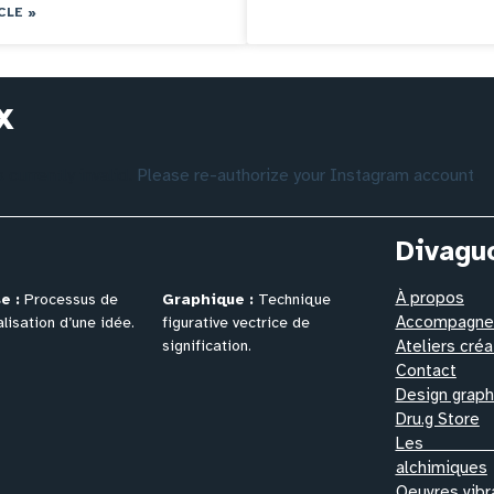
CLE »
x
currently invalid.
Please re-authorize your Instagram account
.
Divagu
À propos
e :
Processus de
Graphique :
Technique
Accompagnem
lisation
d’une idée.
figurative vectrice de
signification.
Ateliers créa
Contact
Design graph
Dru.g Store
Les pr
alchimiques
Oeuvres vibr