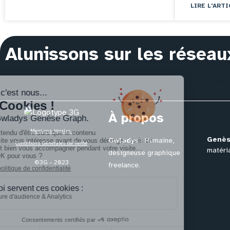
LIRE L'ARTI
Alunissons sur les réseau
The access token could not be decrypted. Your access token is 
À propos
Mentions légales
Genès
Gwladys :
Humaine,
Conditions Générales de Vente
matéria
designeuse graphique
©3G – 2023
freelance.