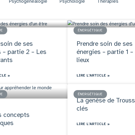
Psychogénéalogie
Psychologie
Thérapies
UE
ÉNERGÉTIQUE
 soin de ses
Prendre soin de ses
 – partie 2 – Les
énergies – partie 1 –
vants
lieux
CLE »
LIRE L'ARTICLE »
UE
ÉNERGÉTIQUE
La genèse de Trouss
clés
s concepts
iques
LIRE L'ARTICLE »