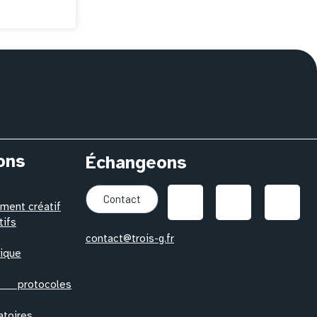
ons
Échangeons
Contact
ent créatif
tifs
contact@trois-g.fr
ique
otocoles
atoires