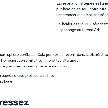
La respiration alternée est un
purification de tout notre êtr
désarmocer les émotions néga
Le fichier est un PDF télécha
ou par page au format A4.
 hémisphère cérébrale. Cela permet de revenir dans la bilatéralité
te respiration limite l’asthme et les allergies.
ntégrant des moments de rétention d’air.
n auprès d’un.e professionnel.le.
eutique.
éressez