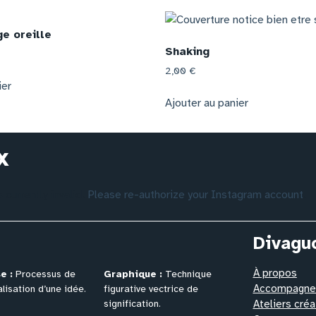
e oreille
Shaking
2,00
€
ier
Ajouter au panier
x
currently invalid.
Please re-authorize your Instagram account
.
Divagu
À propos
e :
Processus de
Graphique :
Technique
Accompagnem
lisation
d’une idée.
figurative vectrice de
signification.
Ateliers créa