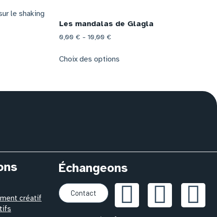
Les mandalas de Glagla
0,00
€
–
10,00
€
Choix des options
ons
Échangeons
Contact
ent créatif
tifs