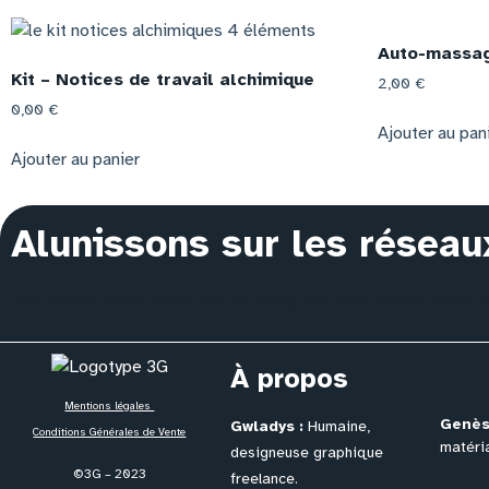
Auto-massag
Kit – Notices de travail alchimique
2,00
€
0,00
€
Ajouter au pan
Ajouter au panier
Alunissons sur les réseau
The access token could not be decrypted. Your access token is 
À propos
Mentions légales
Genès
Gwladys :
Humaine,
Conditions Générales de Vente
matéria
designeuse graphique
©3G – 2023
freelance.