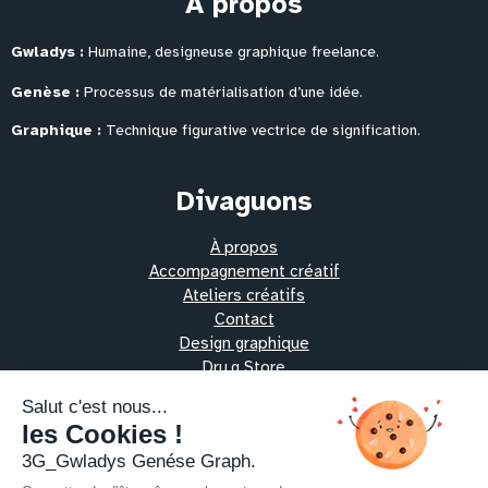
À propos
Gwladys :
Humaine, designeuse graphique freelance.
Genèse :
Processus de matérialisation
d’une idée.
Graphique :
Technique figurative vectrice de signification.
Divaguons
À propos
Accompagnement créatif
Ateliers créatifs
Contact
Design graphique
Dru.g Store
Les protocoles alchimiques
Oeuvres vibratoires
Pratiques thérapeutiques
Ressources