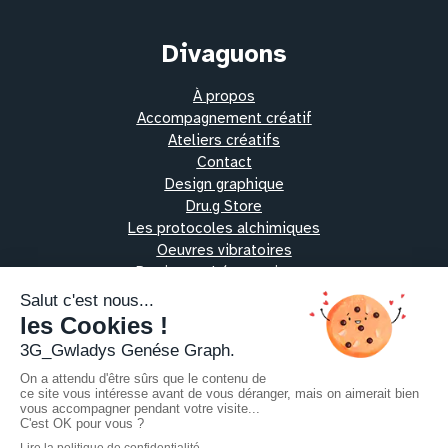
Divaguons
À propos
Accompagnement créatif
Ateliers créatifs
Contact
Design graphique
Dru.g Store
Les protocoles alchimiques
Oeuvres vibratoires
Pratiques thérapeutiques
Ressources
Échangeons
Contact