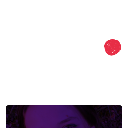
Dru.g store
Un nom de boutique évocateur :
Dru (mon nom de famille) . (lien) g (3G +
Gwladys mon prénom) store (vente).
On peut le lire “drugstore” qui se traduit en
français par “pharmacie”, cela donne le ton de
ma vision de l’Art et de ma volonté de créer des
supports pour vous accompagner sur votre
chemin.